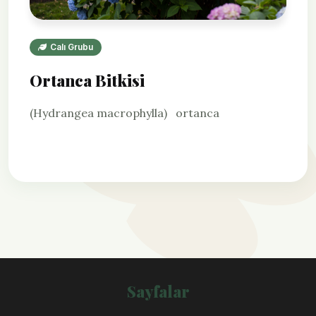
Calı Grubu
Ortanca Bitkisi
(Hydrangea macrophylla) ortanca
Sayfalar